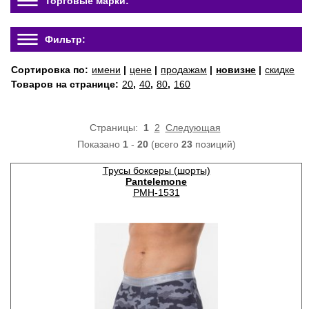
Торговые марки:
Фильтр:
Сортировка по:
имени
|
цене
|
продажам
|
новизне
|
скидке
Товаров на странице:
20
,
40
,
80
,
160
Страницы:
1
2
Следующая
Показано
1
-
20
(всего
23
позиций)
Трусы боксеры (шорты)
Pantelemone
PMH-1531