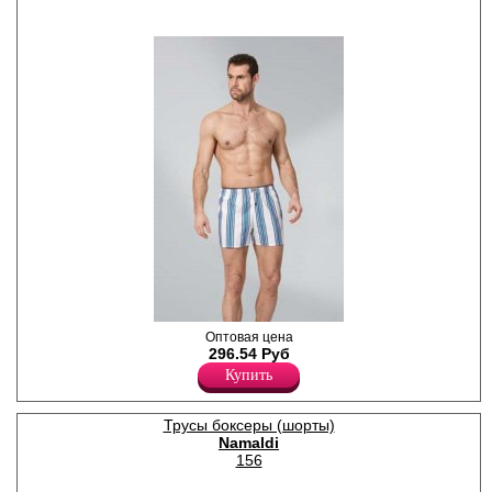
изгибы тела, пояс на
удобной закрытой резинке.
Модель полностью
закрывает ягодицы и
опускается ниже линии
бедра, не ограничивает
движения и обеспечивает
комфорт в течении всего
дня. Подходят как для
ежедневного ношения, так и
для занятий спортом.
Рекомендуется бережная
стирка при температуре не
выше 30 градусов.
Лайкра 5%
Хлопок 95%
Трусы боксеры мужские из
Оптовая цена
поплина, свободного
296.54 Руб
силуэта, на удобной
Купить
закрытой резинке, гульфик
на одну пуговку.
Хлопок 100%
Трусы боксеры (шорты)
Namaldi
156