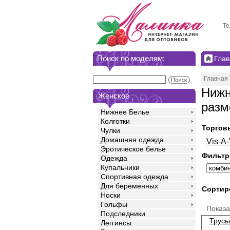
Те
Поиск по моделям:
Глав
Главная
Нижн
Женское
разм
Нижнее Белье
Колготки
Торгов
Чулки
Домашняя одежда
Vis-A-
Эротическое белье
Фильтр
Одежда
Купальники
Спортивная одежда
Для беременных
Сортир
Носки
Гольфы
Показ
Подследники
Трусы
Леггинсы