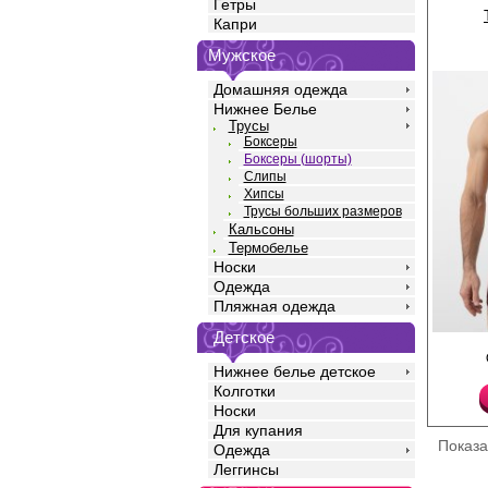
Гетры
Капри
Мужское
Домашняя одежда
Нижнее Белье
Трусы
Боксеры
Боксеры (шорты)
Слипы
Хипсы
Трусы больших размеров
Кальсоны
Термобелье
Носки
Одежда
Пляжная одежда
Детское
Трусы-шорты из хлопк
пришивной резинкой
Нижнее белье детское
логотипом.
Колготки
Хлопок 95%
Спандекс 5%
Носки
Для купания
Показ
Одежда
Леггинсы