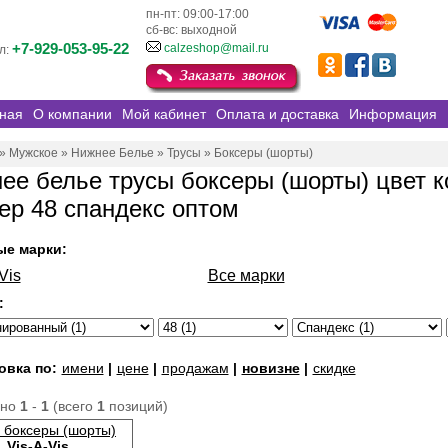
пн-пт: 09:00-17:00
сб-вс: выходной
+7-929-053-95-22
calzeshop@mail.ru
л:
ная
О компании
Мой кабинет
Оплата и доставка
Информация
»
Мужское
»
Нижнее Белье
»
Трусы
»
Боксеры (шорты)
ее белье трусы боксеры (шорты) цвет 
ер 48 спандекс оптом
ые марки:
Vis
Все марки
:
овка по:
имени
|
цене
|
продажам
|
новизне
|
скидке
ано
1
-
1
(всего
1
позиций)
 боксеры (шорты)
Vis-A-Vis