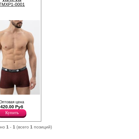
TMXP1-0001
а с эластаном и
Оптовая цена
 с фирменным
420.00 Руб
Купить
ано
1
-
1
(всего
1
позиций)