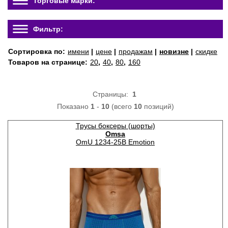
Торговые марки:
Фильтр:
Сортировка по:
имени
|
цене
|
продажам
|
новизне
|
скидке
Товаров на странице:
20
,
40
,
80
,
160
Страницы:
1
Показано
1
-
10
(всего
10
позиций)
Трусы боксеры (шорты)
Omsa
OmU 1234-25B Emotion