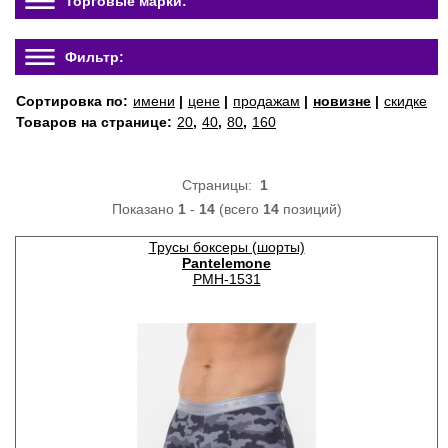
Торговые марки:
Фильтр:
Сортировка по:
имени
|
цене
|
продажам
|
новизне
|
скидке
Товаров на странице:
20
,
40
,
80
,
160
Страницы:
1
Показано
1
-
14
(всего
14
позиций)
Трусы боксеры (шорты)
Pantelemone
PMH-1531