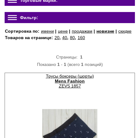
Торговые марки:
Фильтр:
Сортировка по:
имени
|
цене
|
продажам
|
новизне
|
скидке
Товаров на странице:
20
,
40
,
80
,
160
Страницы:
1
Показано
1
-
1
(всего
1
позиций)
Трусы боксеры (шорты)
Mens Fashion
ZEVS 1857