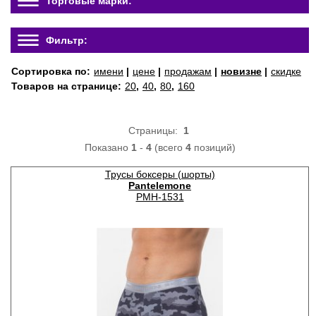
Торговые марки:
Фильтр:
Сортировка по:
имени
|
цене
|
продажам
|
новизне
|
скидке
Товаров на странице:
20
,
40
,
80
,
160
Страницы:
1
Показано
1
-
4
(всего
4
позиций)
Трусы боксеры (шорты)
Pantelemone
PMH-1531