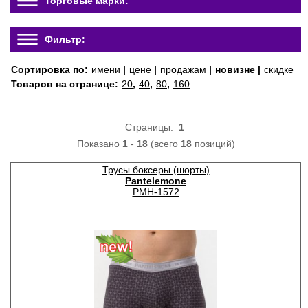
Торговые марки:
Фильтр:
Сортировка по:
имени
|
цене
|
продажам
|
новизне
|
скидке
Товаров на странице:
20
,
40
,
80
,
160
Страницы:
1
Показано
1
-
18
(всего
18
позиций)
Трусы боксеры (шорты)
Pantelemone
PMH-1572