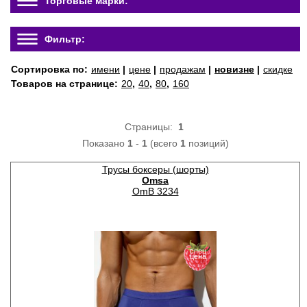
Торговые марки:
Фильтр:
Сортировка по:
имени
|
цене
|
продажам
|
новизне
|
скидке
Товаров на странице:
20
,
40
,
80
,
160
Страницы:
1
Показано
1
-
1
(всего
1
позиций)
Трусы боксеры (шорты)
Omsa
OmB 3234
спец
цена