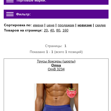
Торговые марки:
Фильтр:
Сортировка по:
имени
|
цене
|
продажам
|
новизне
|
скидке
Товаров на странице:
20
,
40
,
80
,
160
Страницы:
1
Показано
1
-
1
(всего
1
позиций)
Трусы боксеры (шорты)
Omsa
OmB 3234
спец
цена