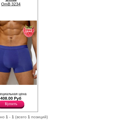
OmB 3234
спец
цена
ие прилегающего
 со средней линией
ециальная цена
ным гульфиком,
408.00 Руб
 резинкой с
Купить
. Изготовлены из
искозы, которая
здух, впитывает
статическим
ано
1
-
1
(всего
1
позиций)
для чувствительной
эластана,