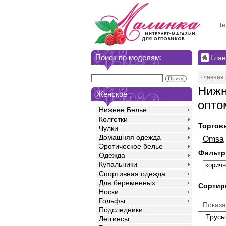
Те
Поиск по моделям:
Глав
Главная
Нижн
Женское
опто
Нижнее Белье
Колготки
Торгов
Чулки
Домашняя одежда
Omsa
Эротическое белье
Фильтр
Одежда
Купальники
Спортивная одежда
Для беременных
Сортир
Носки
Гольфы
Показ
Подследники
Трусы
Леггинсы