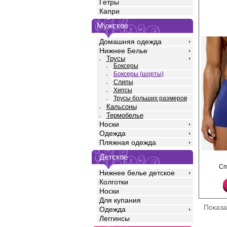
Гетры
Капри
Мужское
Домашняя одежда
Нижнее Белье
Трусы
Боксеры
Боксеры (шорты)
Слипы
Хипсы
Трусы больших размеров
Кальсоны
Термобелье
Носки
Одежда
Пляжная одежда
Детское
Трусы боксеры мужск
силуэта, однотонные,
Сп
талии, профилирован
Нижнее белье детское
открытой жаккардовой
Колготки
фирменным логотипом
Носки
высококачественной в
хорошо пропускает во
Для купания
влагу, обладает анти
Показ
Одежда
эффектом, подходит 
Леггинсы
кожи, с добавлением 