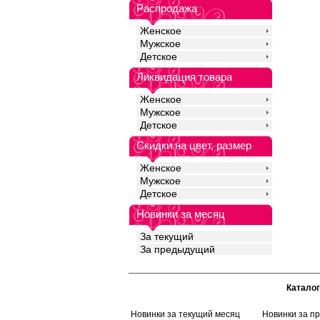
повышающий прочност
Распродажа
одежды, создавая ид
фигуры. Подходят дл
Женское
ношения, занятий спо
модель в классических
Мужское
Вискоза 93%
Детское
Эластан 7%
Ликвидация товара
Женское
Мужское
Детское
Скидки на цвет, размер
Женское
Мужское
Детское
Новинки за месяц
За текущий
За предыдущий
Каталог
Новинки за текущий месяц
Новинки за п