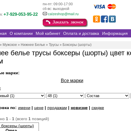
пн-пт: 09:00-17:00
сб-вс: выходной
+7-929-053-95-22
calzeshop@mail.ru
л:
ная
О компании
Мой кабинет
Оплата и доставка
Информация
»
Мужское
»
Нижнее Белье
»
Трусы
»
Боксеры (шорты)
ее белье трусы боксеры (шорты) цвет 
м
ые марки:
Все марки
:
овка по:
имени
|
цене
|
продажам
|
новизне
|
скидке
ано
1
-
1
(всего
1
позиций)
 боксеры (шорты)
Omsa