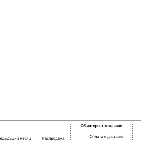
ь и качество
еальное облегание
я ежедневного
ртом. Базовая
 оттенках.
Об интернет-магазине
Оплата и доставка
редыдущий месяц
Распродажа