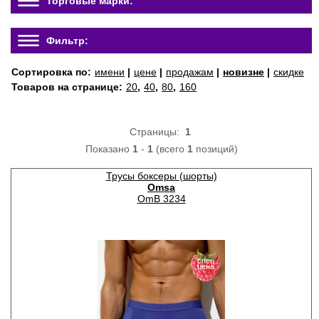
Торговые марки:
Фильтр:
Сортировка по:
имени
|
цене
|
продажам
|
новизне
|
скидке
Товаров на странице:
20
,
40
,
80
,
160
Страницы:
1
Показано
1
-
1
(всего
1
позиций)
Трусы боксеры (шорты)
Omsa
OmB 3234
спец
цена