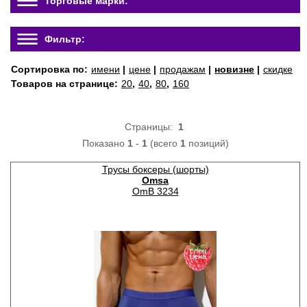
Торговые марки:
Фильтр:
Сортировка по:
имени
|
цене
|
продажам
|
новизне
|
скидке
Товаров на странице:
20
,
40
,
80
,
160
Страницы:
1
Показано
1
-
1
(всего
1
позиций)
Трусы боксеры (шорты)
Omsa
OmB 3234
спец
цена