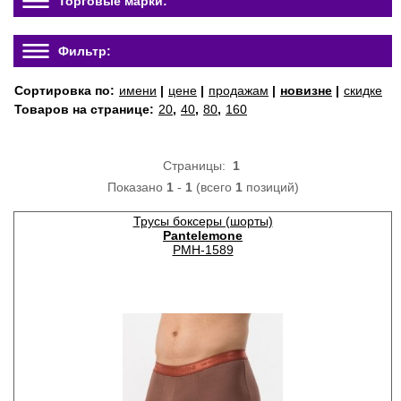
Торговые марки:
Фильтр:
Сортировка по:
имени
|
цене
|
продажам
|
новизне
|
скидке
Товаров на странице:
20
,
40
,
80
,
160
Страницы:
1
Показано
1
-
1
(всего
1
позиций)
Трусы боксеры (шорты)
Pantelemone
PMH-1589