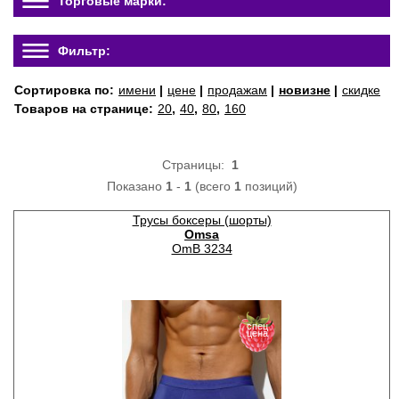
Торговые марки:
Фильтр:
Сортировка по:
имени
|
цене
|
продажам
|
новизне
|
скидке
Товаров на странице:
20
,
40
,
80
,
160
Страницы:
1
Показано
1
-
1
(всего
1
позиций)
Трусы боксеры (шорты)
Omsa
OmB 3234
спец
цена