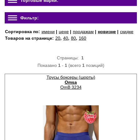
Торговые марки:
Фильтр:
Сортировка по:
имени
|
цене
|
продажам
|
новизне
|
скидке
Товаров на странице:
20
,
40
,
80
,
160
Страницы:
1
Показано
1
-
1
(всего
1
позиций)
Трусы боксеры (шорты)
Omsa
OmB 3234
спец
цена