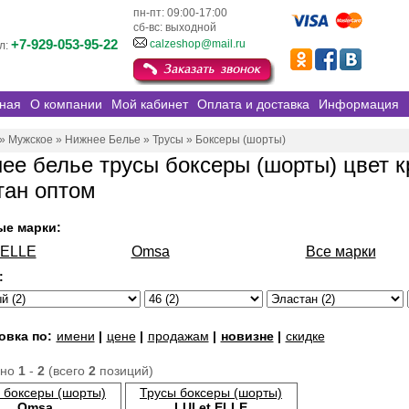
пн-пт: 09:00-17:00
сб-вс: выходной
+7-929-053-95-22
calzeshop@mail.ru
л:
ная
О компании
Мой кабинет
Оплата и доставка
Информация
»
Мужское
»
Нижнее Белье
»
Трусы
»
Боксеры (шорты)
ее белье трусы боксеры (шорты) цвет к
тан оптом
ые марки:
t ELLE
Omsa
Все марки
:
овка по:
имени
|
цене
|
продажам
|
новизне
|
скидке
ано
1
-
2
(всего
2
позиций)
 боксеры (шорты)
Трусы боксеры (шорты)
Omsa
LUI et ELLE