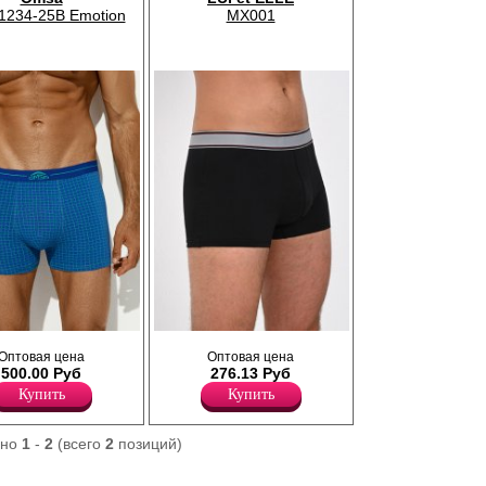
234-25B Emotion
MX001
ие прилегающего
Трусы боксеры мужские из мягкого
Оптовая цена
Оптовая цена
рисунком, из
эластичного хлопка, короткая ножка,
500.00 Руб
276.13 Руб
хлопка с
прилегающий силуэт, профилированный
на, повышающий
гульфик, внешняя жаккардовая резинка.
Купить
Купить
 одежды, создавая
Хлопок 95%
 фигуры. Имеют
Эластан 5%
кую и эластичную
ано
1
-
2
(всего
2
позиций)
 талии с фирменным
ованный гульфик.
крывает ягодицы и