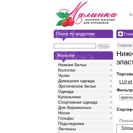
Те
Поиск по моделям:
Глав
Главная
Нижн
Женское
элас
Нижнее Белье
Колготки
Торгов
Чулки
Домашняя одежда
LUI e
Эротическое белье
Фильтр
Одежда
Купальники
Спортивная одежда
Для беременных
Сортир
Носки
Гольфы
Показ
Подследники
Трусы
Леггинсы