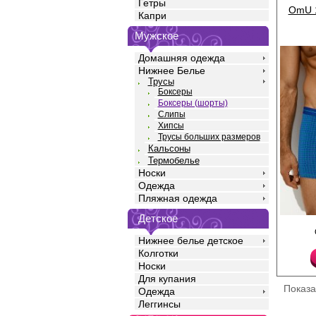
Гетры
OmU 1
Капри
Мужское
Домашняя одежда
Нижнее Белье
Трусы
Боксеры
Боксеры (шорты)
Слипы
Хипсы
Трусы больших размеров
Кальсоны
Термобелье
Носки
Одежда
Пляжная одежда
Детское
Трусы боксеры мужск
силуэта с актуальным 
Нижнее белье детское
высококачественного 
Колготки
добавлением эласта
прочность и качество
Носки
идеальное облегание
Для купания
среднюю посадку, мяг
Показ
Одежда
открытую резинку по
логотипом, профилир
Леггинсы
Модель полностью за