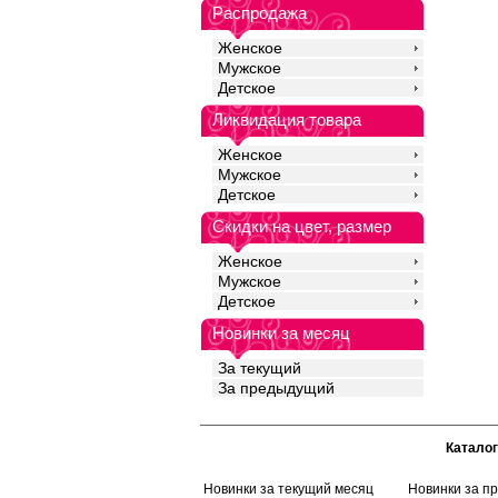
немного опускается н
Распродажа
ограничивает движен
комфорт в течении все
Женское
для ежедневного ноше
Мужское
занятий спортом.
Детское
Хлопок 95%
Эластан 5%
Ликвидация товара
Женское
Мужское
Детское
Скидки на цвет, размер
Женское
Мужское
Детское
Новинки за месяц
За текущий
За предыдущий
Каталог
Новинки за текущий месяц
Новинки за п