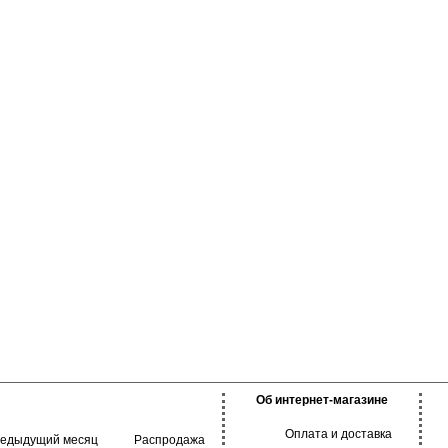
а бедра, не
ия и обеспечивает
го дня. Подходят как
ния, так и для
Об интернет-магазине
Оплата и доставка
редыдущий месяц
Распродажа