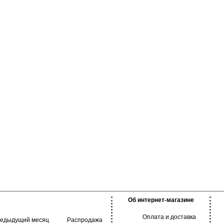
и бедра, не
ия и обеспечивает
го дня. Подходят как
ния, так и для
омендуется
 температуре не
Об интернет-магазине
Оплата и доставка
редыдущий месяц
Распродажа