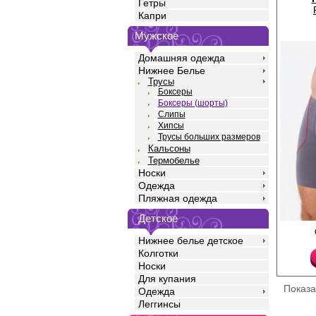
Гетры
Капри
Мужское
Домашняя одежда
Нижнее Белье
Трусы
Боксеры
Боксеры (шорты)
Слипы
Хипсы
Трусы больших размеров
Кальсоны
Термобелье
Носки
Одежда
Пляжная одежда
Детское
Трусы шорты мужские 
полотна кулирная гла
Нижнее белье детское
с добавлением лайкр
Колготки
талии, прилегающего 
Носки
профилированным гу
Для купания
повторяющим изгибы т
Показ
удобной закрытой рез
Одежда
ножке. По бокам конт
Леггинсы
Модель полностью за