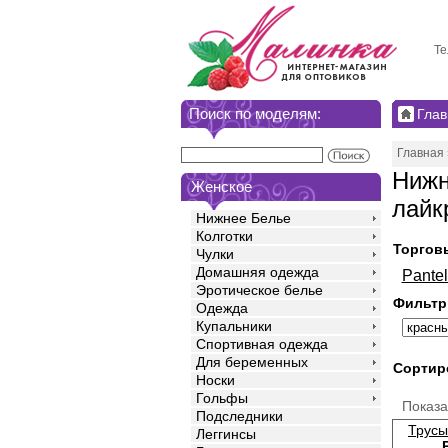
Те
Поиск по моделям:
Глав
Главная
Нижн
Женское
лайк
Нижнее Белье
Колготки
Торгов
Чулки
Домашняя одежда
Pante
Эротическое белье
Фильтр
Одежда
Купальники
Спортивная одежда
Для беременных
Сортир
Носки
Гольфы
Показ
Подследники
Трусы
Леггинсы