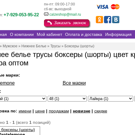
пн-пт: 09:00-17:00
сб-вс: выходной
+7-929-053-95-22
calzeshop@mail.ru
л:
ная
О компании
Мой кабинет
Оплата и доставка
Информация
»
Мужское
»
Нижнее Белье
»
Трусы
»
Боксеры (шорты)
ее белье трусы боксеры (шорты) цвет к
ра оптом
ые марки:
lemone
Все марки
:
овка по:
имени
|
цене
|
продажам
|
новизне
|
скидке
ано
1
-
1
(всего
1
позиций)
 боксеры (шорты)
Pantelemone