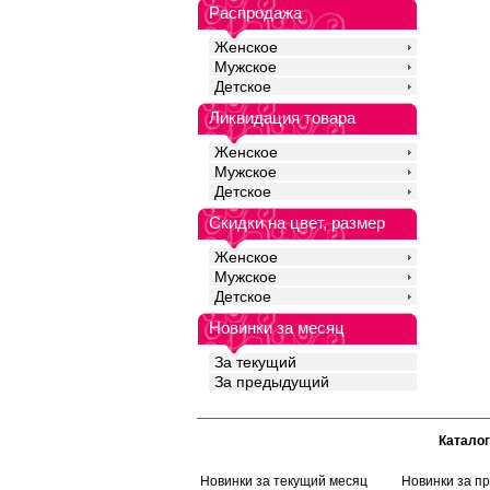
опускается ниже лини
Распродажа
ограничивает движен
комфорт в течении все
Женское
для ежедневного ноше
занятий спортом. Рек
Мужское
бережная стирка при
Детское
выше 30 градусов.
Лайкра 5%
Ликвидация товара
Хлопок 95%
Женское
Мужское
Детское
Скидки на цвет, размер
Женское
Мужское
Детское
Новинки за месяц
За текущий
За предыдущий
Каталог
Новинки за текущий месяц
Новинки за п