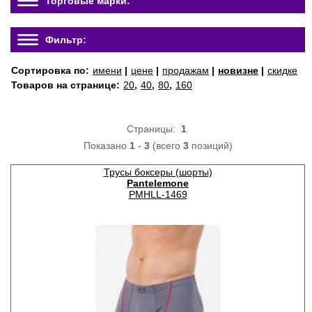
Торговые марки:
Фильтр:
Сортировка по:
имени
|
цене
|
продажам
|
новизне
|
скидке
Товаров на странице:
20
,
40
,
80
,
160
Страницы:
1
Показано
1
-
3
(всего
3
позиций)
Трусы боксеры (шорты)
Pantelemone
PMHLL-1469