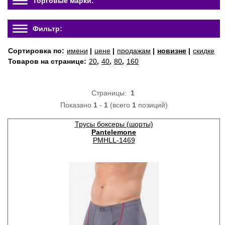
Торговые марки:
Фильтр:
Сортировка по:
имени
|
цене
|
продажам
|
новизне
|
скидке
Товаров на странице:
20
,
40
,
80
,
160
Страницы:
1
Показано
1
-
1
(всего
1
позиций)
Трусы боксеры (шорты)
Pantelemone
PMHLL-1469