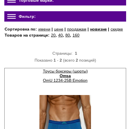
Торговые марки:
Фильтр:
Сортировка по:
имени
|
цене
|
продажам
|
новизне
|
скидке
Товаров на странице:
20
,
40
,
80
,
160
Страницы:
1
Показано
1
-
2
(всего
2
позиций)
Трусы боксеры (шорты)
Omsa
OmU 1234-25B Emotion