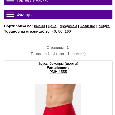
Торговые марки:
Фильтр:
Сортировка по:
имени
|
цене
|
продажам
|
новизне
|
скидке
Товаров на странице:
20
,
40
,
80
,
160
Страницы:
1
Показано
1
-
1
(всего
1
позиций)
Трусы боксеры (шорты)
Pantelemone
PMH-1555