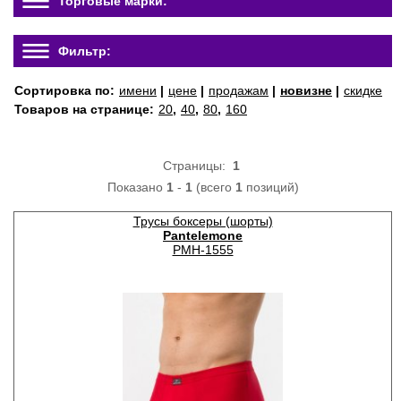
Торговые марки:
Фильтр:
Сортировка по:
имени
|
цене
|
продажам
|
новизне
|
скидке
Товаров на странице:
20
,
40
,
80
,
160
Страницы:
1
Показано
1
-
1
(всего
1
позиций)
Трусы боксеры (шорты)
Pantelemone
PMH-1555