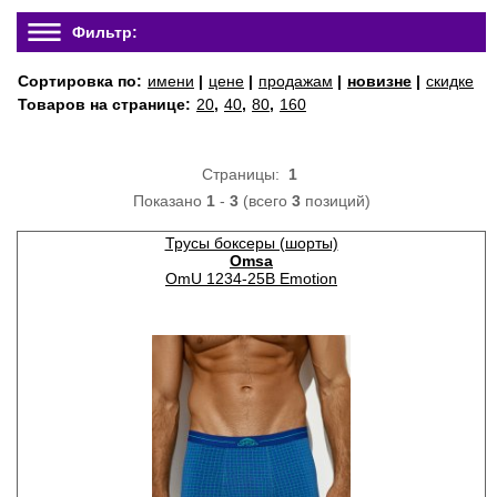
Фильтр:
Сортировка по:
имени
|
цене
|
продажам
|
новизне
|
скидке
Товаров на странице:
20
,
40
,
80
,
160
Страницы:
1
Показано
1
-
3
(всего
3
позиций)
Трусы боксеры (шорты)
Omsa
OmU 1234-25B Emotion