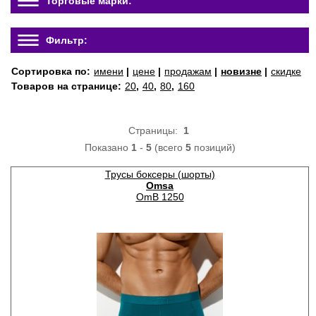
Торговые марки:
Фильтр:
Сортировка по:
имени
|
цене
|
продажам
|
новизне
|
скидке
Товаров на странице:
20
,
40
,
80
,
160
Страницы:
1
Показано
1
-
5
(всего
5
позиций)
Трусы боксеры (шорты)
Omsa
OmB 1250