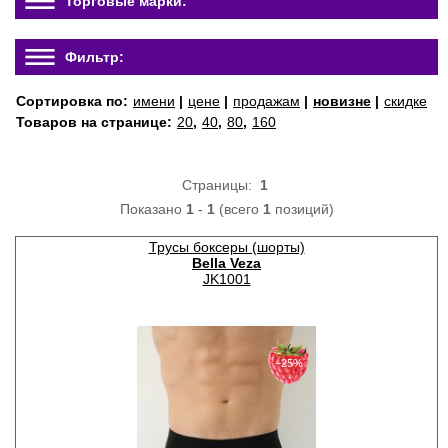
Торговые марки:
Фильтр:
Сортировка по:
имени
|
цене
|
продажам
|
новизне
|
скидке
Товаров на странице:
20
,
40
,
80
,
160
Страницы:
1
Показано
1
-
1
(всего
1
позиций)
Трусы боксеры (шорты)
Bella Veza
JK1001
−25%