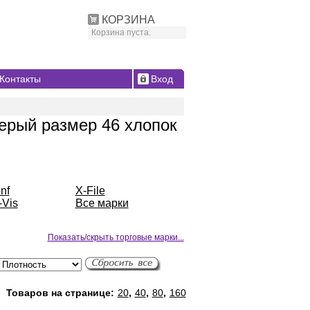
КОРЗИНА
Корзина пуста.
Контакты
Вход
ерый размер 46 хлопок
nf
X-File
-Vis
Все марки
Показать/скрыть торговые марки...
Товаров на странице:
20
,
40
,
80
,
160