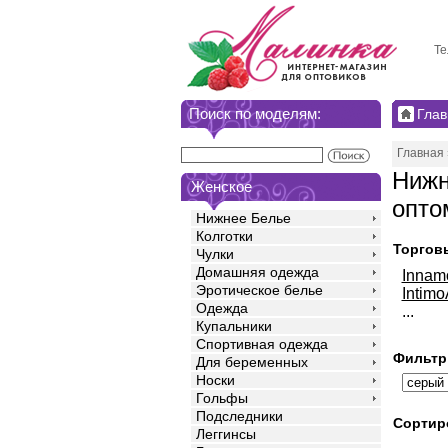
Те
Поиск по моделям:
Глав
Главная
Нижн
Женское
опто
Нижнее Белье
Колготки
Торгов
Чулки
Домашняя одежда
Innam
Эротическое белье
Intim
Одежда
...
Купальники
Спортивная одежда
Фильтр
Для беременных
Носки
Гольфы
Подследники
Сортир
Леггинсы