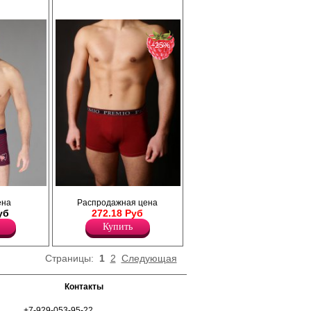
−25%
ющего
Трусы - шорты однотонные, по поясу
ена
Распродажная цена
хлопка с
жаккардовая резинка с надписью " Premio"
уб
272.18 Руб
ающий
Лайкра 5%
оздавая
Хлопок 95%
Купить
меют
тичную
ирменным
Страницы:
1
2
Следующая
льфик,
ностью
ускается
Контакты
ения и
 всего
+7-929-053-95-22