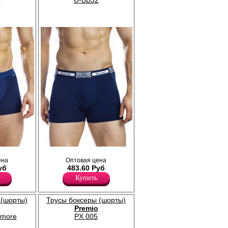
7
U-BB32
Трусы боксеры мужские из
ена
Оптовая цена
генного
высококачественного гипоаллергенного
уб
483.60 Руб
 резинка
хлопка. Комфортный пояс - пришивная
резинка декорирована логотипом бренда и
Купить
 Удобный
узором в готическом стиле. Удобный
 передняя
анатомический крой, усиленная передняя
деталь.
 (шорты)
Трусы боксеры (шорты)
Хлопок 95%
Premio
Эластан 5%
amore
PX 005