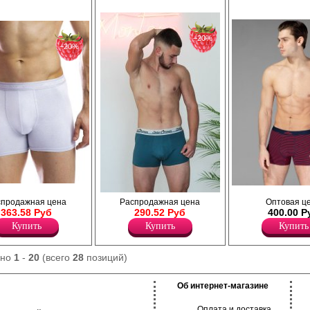
−20%
−20%
е из
Трусы боксеры мужские прилега
Трусы боксеры из хлопка на удобной
спродажная цена
Распродажная цена
Оптовая ц
 хлопка. Комфортный
силуэта из высококачественного 
резинке с фирменным логотипом.
363.58 Руб
290.52 Руб
400.00 Р
инка декорирована
добавлением эластана, повыш
Хлопок 92%
 бренда.
прочность и качество одежды, с
Купить
Купить
Купить
Эластан 8%
вка на передней
идеальное облегание фигуры. И
ного удобства при
среднюю посадку, мягкую и элас
открытую резинку по талии с ф
ано
1
-
20
(всего
28
позиций)
логотипом, профилированный гу
праздничный принт. Модель пол
закрывает ягодицы и немного оп
Об интернет-магазине
на бедра, не ограничивает движ
обеспечивает комфорт в течении
Оплата и доставка