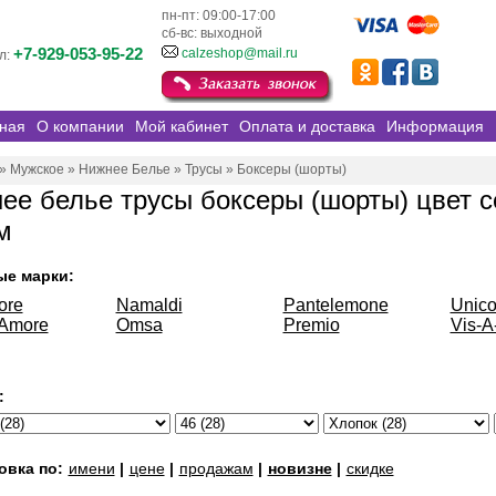
пн-пт: 09:00-17:00
сб-вс: выходной
+7-929-053-95-22
calzeshop@mail.ru
л:
ная
О компании
Мой кабинет
Оплата и доставка
Информация
»
Мужское
»
Нижнее Белье
»
Трусы
»
Боксеры (шорты)
ее белье трусы боксеры (шорты) цвет с
м
ые марки:
ore
Namaldi
Pantelemone
Unico
oAmore
Omsa
Premio
Vis-A
:
овка по:
имени
|
цене
|
продажам
|
новизне
|
скидке