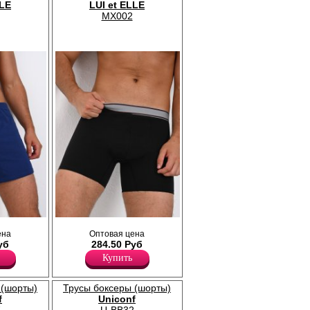
LLE
LUI et ELLE
MX002
го
Трусы боксеры мужские из мягкого
ена
Оптовая цена
илуэт,
эластичного хлопка, удлиненная ножка,
уб
284.50 Руб
езинка.
прилегающий силуэт, профилированный
гульфик, внешняя жаккардовая резинка.
Купить
Хлопок 95%
Эластан 5%
 (шорты)
Трусы боксеры (шорты)
f
Uniconf