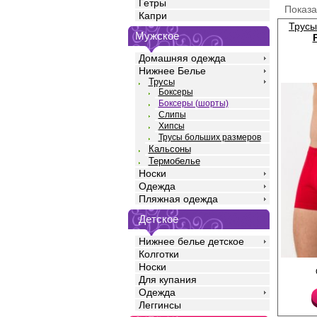
Гетры
Показ
Капри
Трусы
Мужское
Домашняя одежда
Нижнее Белье
Трусы
Боксеры
Боксеры (шорты)
Слипы
Хипсы
Трусы больших размеров
Кальсоны
Термобелье
Носки
Одежда
Пляжная одежда
Детское
Нижнее белье детское
Колготки
Носки
Трусы шорты мужские 
полотна кулирная гла
Для купания
с добавлением лайкр
Одежда
талии, прилегающего 
Леггинсы
профилированным гул
надписью слева, пояс