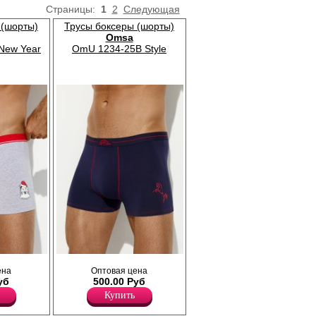
Страницы:
1
2
Следующая
 (шорты)
Трусы боксеры (шорты)
Omsa
New Year
OmU 1234-25B Style
ющего
Трусы боксеры мужские прилегающего
ена
Оптовая цена
из
силуэта с актуальным рисунком, из
уб
500.00 Руб
высококачественного хлопка с
ающий
добавлением эластана, повышающий
Купить
оздавая
прочность и качество одежды, создавая
меют
идеальное облегание фигуры. Имеют