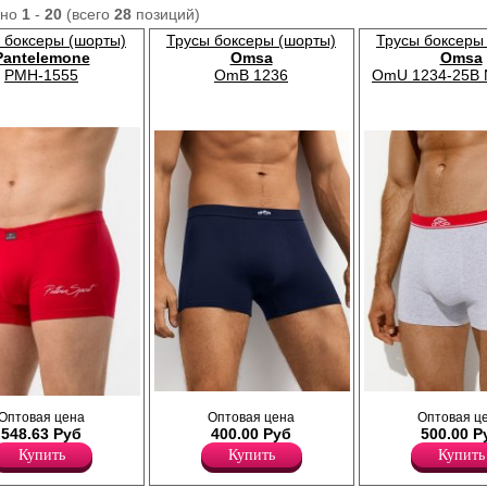
ано
1
-
20
(всего
28
позиций)
 боксеры (шорты)
Трусы боксеры (шорты)
Трусы боксеры
Pantelemone
Omsa
Omsa
PMH-1555
OmB 1236
OmU 1234-25B 
Трусы боксеры мужские прилегающего
Трусы боксеры мужские прилега
из трикотажного
Оптовая цена
Оптовая цена
Оптовая ц
силуэта, однотонные, из
силуэта с актуальным рисунком, 
дь, гребенная пряжа
548.63 Руб
400.00 Руб
500.00 Р
высококачественного хлопка с
высококачественного хлопка с
ы, средней линией
добавлением эластана, повышающий
добавлением эластана, повыш
Купить
Купить
Купить
силуэта,
прочность и качество одежды, создавая
прочность и качество одежды, с
ьфиком, принтом-
идеальное облегание фигуры. Имеют
идеальное облегание фигуры. И
 на удобной закрытой