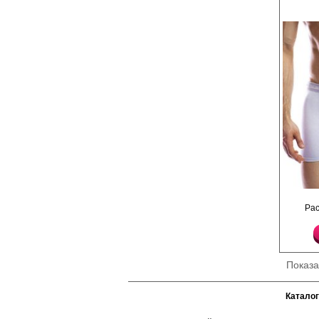
Трусы боксеры мужски
Ра
высококачественного
пояс - пришивная рез
тисненным логотипом
Дополнительная вста
детали для максималь
ношении.
Показ
Хлопок 95%
Эластан 5%
Каталог