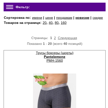
Фильтр:
Сортировка по:
имени
|
цене
|
продажам
|
новизне
|
скидке
Товаров на странице:
20
,
40
,
80
,
160
Страницы:
1
2
Следующая
Показано
1
-
20
(всего
40
позиций)
Трусы боксеры (шорты)
Pantelemone
PMH-1560