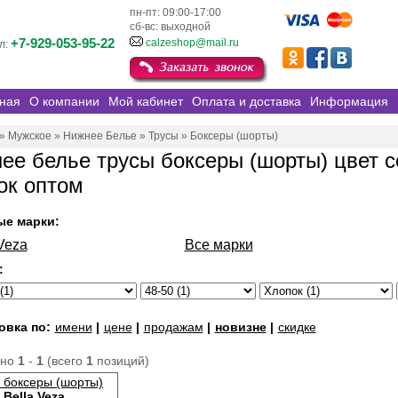
пн-пт: 09:00-17:00
сб-вс: выходной
+7-929-053-95-22
calzeshop@mail.ru
л:
ная
О компании
Мой кабинет
Оплата и доставка
Информация
»
Мужское
»
Нижнее Белье
»
Трусы
»
Боксеры (шорты)
ее белье трусы боксеры (шорты) цвет с
ок оптом
ые марки:
Veza
Все марки
:
овка по:
имени
|
цене
|
продажам
|
новизне
|
скидке
ано
1
-
1
(всего
1
позиций)
 боксеры (шорты)
Bella Veza