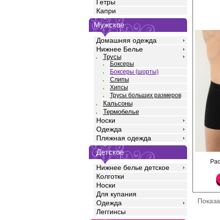
Гетры
Капри
Мужское
Домашняя одежда
Нижнее Белье
Трусы
Боксеры
Боксеры (шорты)
Слипы
Хипсы
Трусы больших размеров
Кальсоны
Термобелье
Носки
Одежда
Пляжная одежда
Детское
Трусы- боксеры мужски
Ра
однотонные, прилегаю
Нижнее белье детское
профилированным гул
Колготки
резинкой.
Носки
Хлопок 95%
Эластан 5%
Для купания
Показ
Одежда
Леггинсы