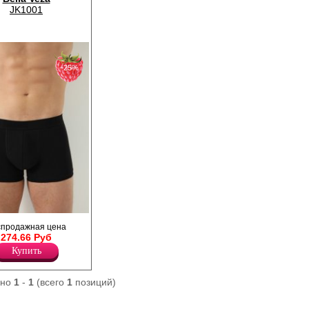
JK1001
−25%
е из хлопка,
спродажная цена
щего силуэта, с
274.66 Руб
ьфиком, открытой
Купить
ано
1
-
1
(всего
1
позиций)