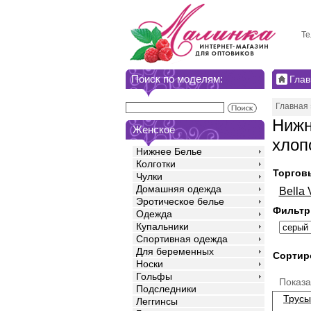
Те
Поиск по моделям:
Глав
Главная
Нижн
Женское
хлоп
Нижнее Белье
Колготки
Торгов
Чулки
Домашняя одежда
Bella 
Эротическое белье
Фильтр
Одежда
Купальники
Спортивная одежда
Для беременных
Сортир
Носки
Гольфы
Показ
Подследники
Трусы
Леггинсы