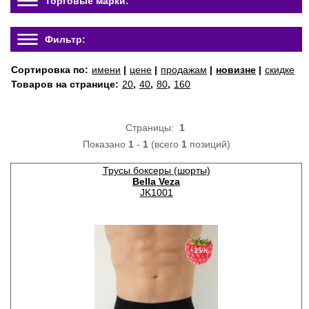
Торговые марки:
Фильтр:
Сортировка по:
имени
|
цене
|
продажам
|
новизне
|
скидке
Товаров на странице:
20
,
40
,
80
,
160
Страницы:
1
Показано
1
-
1
(всего
1
позиций)
Трусы боксеры (шорты)
Bella Veza
JK1001
−25%