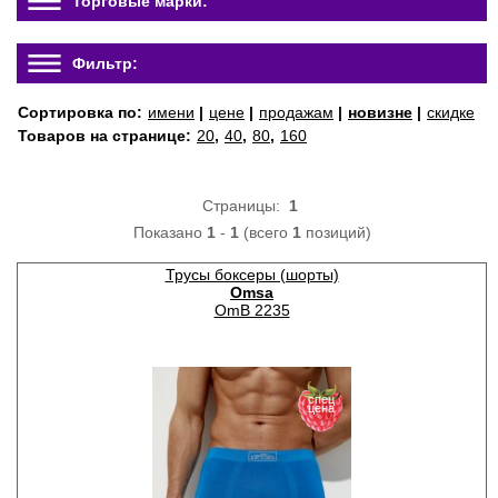
Торговые марки:
Фильтр:
Сортировка по:
имени
|
цене
|
продажам
|
новизне
|
скидке
Товаров на странице:
20
,
40
,
80
,
160
Страницы:
1
Показано
1
-
1
(всего
1
позиций)
Трусы боксеры (шорты)
Omsa
OmB 2235
спец
цена