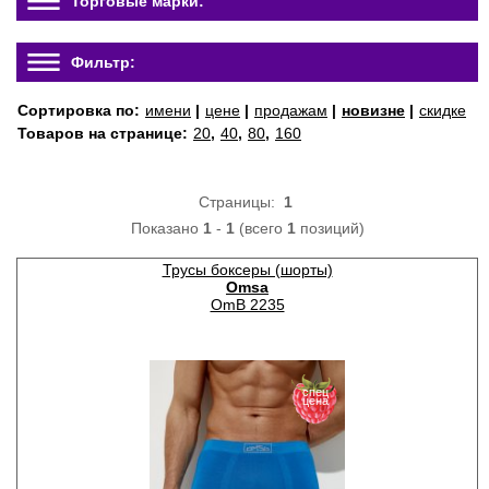
Торговые марки:
Фильтр:
Сортировка по:
имени
|
цене
|
продажам
|
новизне
|
скидке
Товаров на странице:
20
,
40
,
80
,
160
Страницы:
1
Показано
1
-
1
(всего
1
позиций)
Трусы боксеры (шорты)
Omsa
OmB 2235
спец
цена