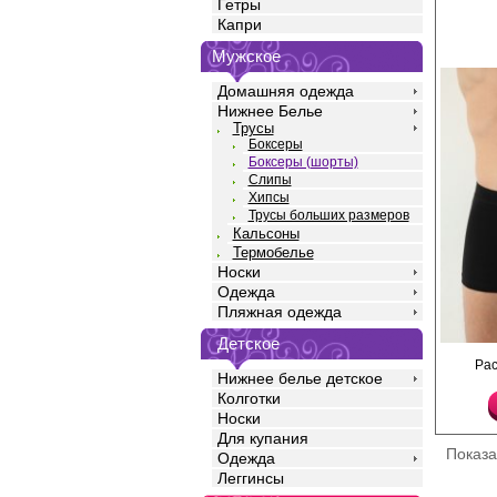
Гетры
Капри
Мужское
Домашняя одежда
Нижнее Белье
Трусы
Боксеры
Боксеры (шорты)
Слипы
Хипсы
Трусы больших размеров
Кальсоны
Термобелье
Носки
Одежда
Пляжная одежда
Детское
Трусы- боксеры мужски
Ра
однотонные, прилегаю
Нижнее белье детское
профилированным гул
Колготки
резинкой.
Носки
Хлопок 95%
Эластан 5%
Для купания
Показ
Одежда
Леггинсы