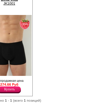
JK1001
−25%
е из хлопка,
спродажная цена
щего силуэта, с
274.66 Руб
ьфиком, открытой
Купить
ано
1
-
1
(всего
1
позиций)