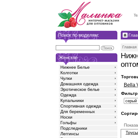
Те
Поиск по моделям:
Глав
Главная
Нижн
Женское
опто
Нижнее Белье
Колготки
Торгов
Чулки
Домашняя одежда
Bella 
Эротическое белье
Фильтр
Одежда
Купальники
Спортивная одежда
Для беременных
Сортир
Носки
Гольфы
Показ
Подследники
Трусы
Леггинсы