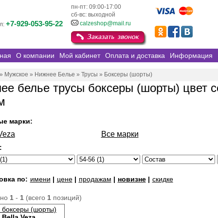
пн-пт: 09:00-17:00
сб-вс: выходной
+7-929-053-95-22
calzeshop@mail.ru
л:
ная
О компании
Мой кабинет
Оплата и доставка
Информация
»
Мужское
»
Нижнее Белье
»
Трусы
»
Боксеры (шорты)
ее белье трусы боксеры (шорты) цвет с
м
ые марки:
Veza
Все марки
:
овка по:
имени
|
цене
|
продажам
|
новизне
|
скидке
ано
1
-
1
(всего
1
позиций)
 боксеры (шорты)
Bella Veza