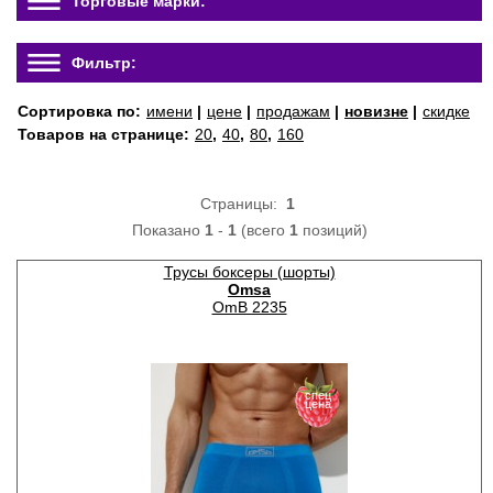
Торговые марки:
Фильтр:
Сортировка по:
имени
|
цене
|
продажам
|
новизне
|
скидке
Товаров на странице:
20
,
40
,
80
,
160
Страницы:
1
Показано
1
-
1
(всего
1
позиций)
Трусы боксеры (шорты)
Omsa
OmB 2235
спец
цена