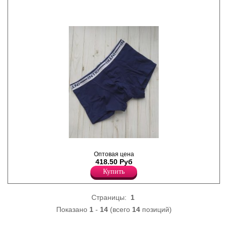
изгибы тела, пояс на
удобной открытой
жаккардовой резинке.
Модель полностью
закрывает ягодицы и
немного опускается на
бедра, не ограничивает
движения и обеспечивает
комфорт в течении всего
дня. Подходят как для
ежедневного ношения, так и
для занятий спортом.
Рекомендуется бережная
стирка при температуре не
выше 40 градусов.
Лайкра 5%
Хлопок 95%
Трусы шорты мужские из
хлопка, однотонные,
Оптовая цена
удобная внешняя резинка с
418.50 Руб
фирменным логотипом.
Купить
Хлопок 92%
Эластан 8%
Страницы:
1
Показано
1
-
14
(всего
14
позиций)