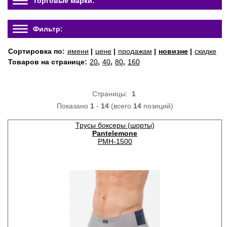
Торговые марки:
Фильтр:
Сортировка по:
имени
|
цене
|
продажам
|
новизне
|
скидке
Товаров на странице:
20
,
40
,
80
,
160
Страницы:
1
Показано
1
-
14
(всего
14
позиций)
Трусы боксеры (шорты)
Pantelemone
PMH-1500