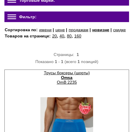
Торговые марки:
Фильтр:
Сортировка по:
имени
|
цене
|
продажам
|
новизне
|
скидке
Товаров на странице:
20
,
40
,
80
,
160
Страницы:
1
Показано
1
-
1
(всего
1
позиций)
Трусы боксеры (шорты)
Omsa
OmB 2235
спец
цена