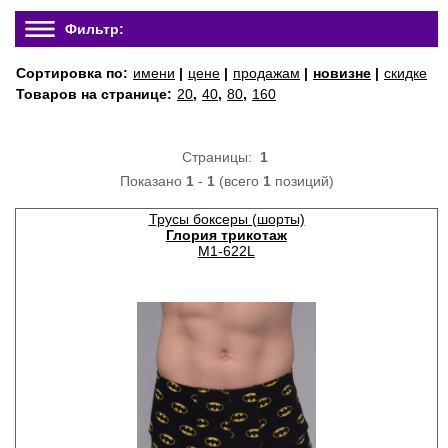
Фильтр:
Сортировка по:
имени
|
цене
|
продажам
|
новизне
|
скидке
Товаров на странице:
20
,
40
,
80
,
160
Страницы:
1
Показано
1
-
1
(всего
1
позиций)
Трусы боксеры (шорты)
Глория трикотаж
М1-622L