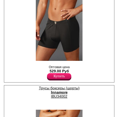
Боксеры однотонные с
Оптовая цена
высокой степенью
529.00 Руб
облегания.
Лайкра 5%
Купить
Хлопок 95%
Трусы боксеры (шорты)
Innamore
IBU34002