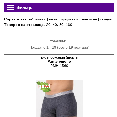
Фильтр:
Сортировка по:
имени
|
цене
|
продажам
|
новизне
|
скидке
Товаров на странице:
20
,
40
,
80
,
160
Страницы:
1
Показано
1
-
19
(всего
19
позиций)
Трусы боксеры (шорты)
Pantelemone
PMH-1560