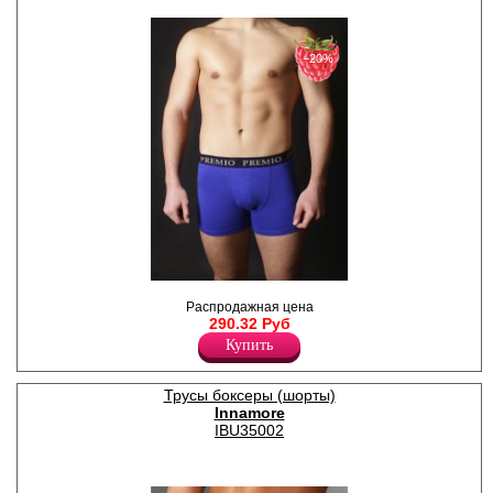
−20%
Трусы - шорты однотонные,
Распродажная цена
по поясу элстичная резинка
290.32 Руб
с надписью " Premio"
Лайкра 5%
Купить
Хлопок 95%
Трусы боксеры (шорты)
Innamore
IBU35002