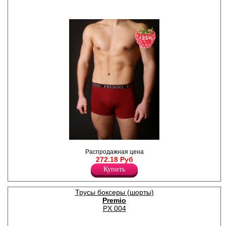
−25%
Трусы - шорты однотонные,
Распродажная цена
по поясу жаккардовая
272.18 Руб
резинка с надписью " Premio"
Лайкра 5%
Купить
Хлопок 95%
Трусы боксеры (шорты)
Premio
PX 004