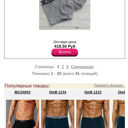
комфорт в течении всего
дня.
Эластан 7%
Хлопок 93%
Трусы- боксеры мужские из
хлопка со средней линией
талии, прилегающего
Оптовая цена
силуэта, профилированным
418.50 Руб
гульфиком, на удобной
Купить
открытой резинке с
фирменным логотипом.
Хлопок 92%
Эластан 8%
Страницы:
1
2
3
Следующая
Показано
1
-
20
(всего
41
позиций)
Популярные товары:
Показать больше...
IBU34003
OmB 1234
OmB 1233
OmB 1