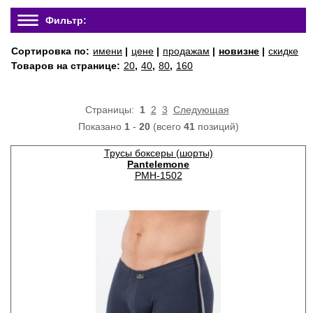
Фильтр:
Сортировка по:
имени
|
цене
|
продажам
|
новизне
|
скидке
Товаров на странице:
20
,
40
,
80
,
160
Страницы:
1
2
3
Следующая
Показано
1
-
20
(всего
41
позиций)
Трусы боксеры (шорты)
Pantelemone
PMH-1502