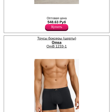
,
Лайкра 5%
Хлопок 95%
Оптовая цена
548.63 Руб
Купить
Трусы боксеры (шорты)
Omsa
OmB 1233-1