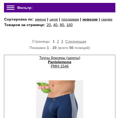
Фильтр:
Сортировка по:
имени
|
цене
|
продажам
|
новизне
|
скидке
Товаров на странице:
20
,
40
,
80
,
160
Страницы:
1
2
3
Следующая
Показано
1
-
20
(всего
50
позиций)
Трусы боксеры (шорты)
Pantelemone
PMH-1546