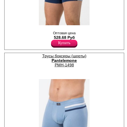
,
Лайкра 5%
Оптовая цена
Хлопок 95%
528.68 Руб
Купить
Трусы боксеры (шорты)
Pantelemone
PMH-1498