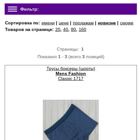
Фильтр:
Сортировка по:
имени
|
цене
|
продажам
|
новизне
|
скидке
Товаров на странице:
20
,
40
,
80
,
160
Страницы:
1
Показано
1
-
3
(всего
3
позиций)
Трусы боксеры (шорты)
Mens Fashion
Classic 1717