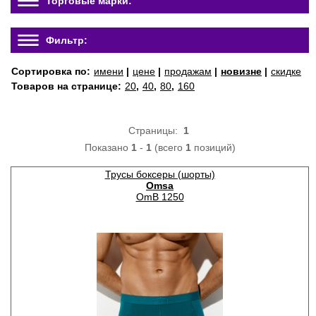
Торговые марки:
Фильтр:
Сортировка по:
имени
|
цене
|
продажам
|
новизне
|
скидке
Товаров на странице:
20
,
40
,
80
,
160
Страницы:
1
Показано
1
-
1
(всего
1
позиций)
Трусы боксеры (шорты)
Omsa
OmB 1250