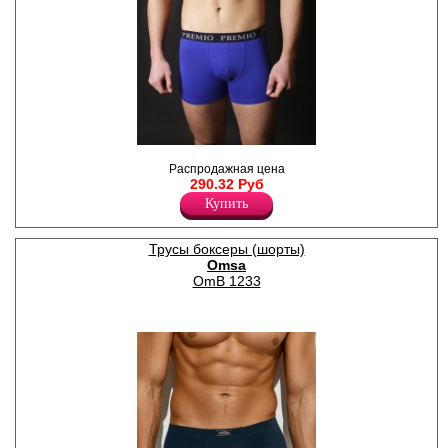
Трусы - шорты однотонные,
Распродажная цена
по поясу элстичная резинка
290.32 Руб
с надписью " Premio"
Лайкра 5%
Купить
Хлопок 95%
Трусы боксеры (шорты)
Omsa
OmB 1233