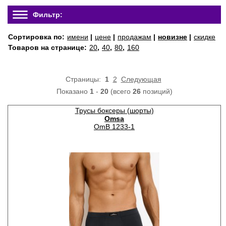
Фильтр:
Сортировка по:
имени
|
цене
|
продажам
|
новизне
|
скидке
Товаров на странице:
20
,
40
,
80
,
160
Страницы:
1
2
Следующая
Показано
1
-
20
(всего
26
позиций)
Трусы боксеры (шорты)
Omsa
OmB 1233-1