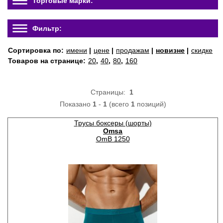
Торговые марки:
Фильтр:
Сортировка по:
имени
|
цене
|
продажам
|
новизне
|
скидке
Товаров на странице:
20
,
40
,
80
,
160
Страницы:
1
Показано
1
-
1
(всего
1
позиций)
Трусы боксеры (шорты)
Omsa
OmB 1250