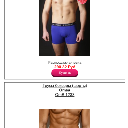
Трусы - шорты однотонные,
Распродажная цена
по поясу элстичная резинка
290.32 Руб
с надписью " Premio"
Лайкра 5%
Купить
Хлопок 95%
Трусы боксеры (шорты)
Omsa
OmB 1233