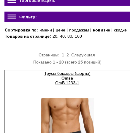
Торговые марки:
Фильтр:
Сортировка по:
имени
|
цене
|
продажам
|
новизне
|
скидке
Товаров на странице:
20
,
40
,
80
,
160
Страницы:
1
2
Следующая
Показано
1
-
20
(всего
25
позиций)
Трусы боксеры (шорты)
Omsa
OmB 1233-1