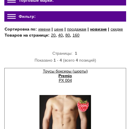
Торговые марки:
Фильтр:
Сортировка по:
имени
|
цене
|
продажам
|
новизне
|
скидке
Товаров на странице:
20
,
40
,
80
,
160
Страницы:
1
Показано
1
-
4
(всего
4
позиций)
Трусы боксеры (шорты)
Premio
PX 004
−20%