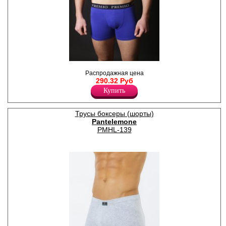
Трусы - шорты однотонные,
Распродажная цена
по поясу элстичная резинка
290.32 Руб
с надписью " Premio"
Лайкра 5%
Купить
Хлопок 95%
Трусы боксеры (шорты)
Pantelemone
PMHL-139