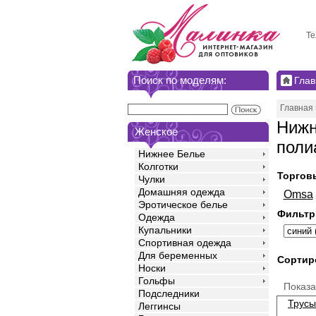
Те
Поиск по моделям:
Глав
Главная
Нижн
Женское
поли
Нижнее Белье
Колготки
Торгов
Чулки
Домашняя одежда
Omsa
Эротическое белье
Фильтр
Одежда
Купальники
Спортивная одежда
Для беременных
Сортир
Носки
Гольфы
Показ
Подследники
Трусы
Леггинсы