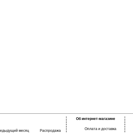
летнего и зимнего
качество одежды, создавая идеальное
время не
облегание фигуры. Подходят для
нием воды и света,
ежедневного ношения, занятий спортом.
е. Модель не
Базовая модель в классических оттенках.
ия и обеспечивает
Вискоза 78%
го дня.
Эластан 5%
Полиамид 17%
Об интернет-магазине
Оплата и доставка
редыдущий месяц
Распродажа