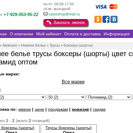
пн-пт: 09:00-17:00
сб-вс: выходной
+7-929-053-95-22
calzeshop@mail.ru
л:
ная
О компании
Мой кабинет
Оплата и доставка
Информация
»
Мужское
»
Нижнее Белье
»
Трусы
»
Боксеры (шорты)
ее белье трусы боксеры (шорты) цвет с
амид оптом
ые марки:
Все марки
:
овка по:
имени
|
цене
|
продажам
|
новизне
|
скидке
ано
1
-
2
(всего
2
позиций)
 боксеры (шорты)
Трусы боксеры (шорты)
Omsa
Omsa