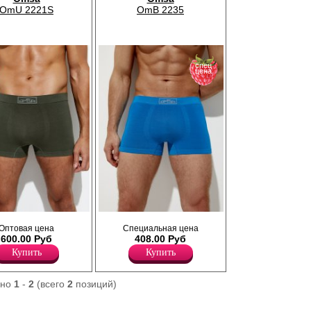
OmU 2221S
OmB 2235
спец
цена
ие прилегающего
Трусы боксеры мужские прилегающего
Оптовая цена
Специальная цена
однотонные, из
силуэта, бесшовные, однотонные. Имеют
600.00 Руб
408.00 Руб
хлопка с
среднюю посадку, мягкую и эластичную
да и эластана,
резинку по талии с фирменным логотипом.
Купить
Купить
ь и качество
Изготовлены из высококачественной
еальное облегание
вискозы, которая хорошо пропускает
ю посадку, мягкую и
воздух, впитывает влагу, обладает
ано
1
-
2
(всего
2
позиций)
о талии с
антистатическим эффектом, подходит для
. Изделия из
чувствительной кожи, с добавлением
подходят для
эластана, повышающий прочность и