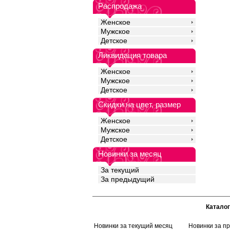
чувствительной кожи, 
Распродажа
периода, длительное 
разрушаются под влия
Женское
они дышащие и легки
Мужское
ограничивает движен
Детское
комфорт в течении все
Полиамид 20%
Ликвидация товара
Хлопок 72%
Эластан 8%
Женское
Мужское
Детское
Скидки на цвет, размер
Женское
Мужское
Детское
Новинки за месяц
За текущий
За предыдущий
Каталог
Новинки за текущий месяц
Новинки за п