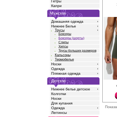
Гетры
Капри
Мужское
Домашняя одежда
Нижнее Белье
Трусы
Боксеры
Боксеры (шорты)
Слипы
Хипсы
Трусы больших размеров
Кальсоны
Термобелье
Носки
Одежда
Пляжная одежда
Детское
Трусы боксеры мужск
силуэта, бесшовные, 
Нижнее белье детское
высококачественного 
Колготки
добавлением полиами
повышающий прочност
Носки
одежды, создавая ид
Для купания
фигуры. Имеют средню
Показ
Одежда
эластичную резинку п
фирменным логотипом
Леггинсы
натурального хлопка 