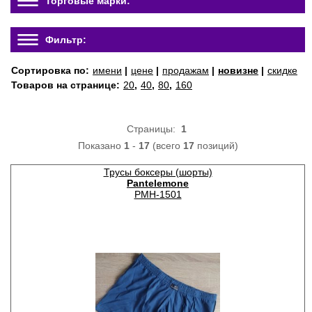
Торговые марки:
Фильтр:
Сортировка по:
имени
|
цене
|
продажам
|
новизне
|
скидке
Товаров на странице:
20
,
40
,
80
,
160
Страницы:
1
Показано
1
-
17
(всего
17
позиций)
Трусы боксеры (шорты)
Pantelemone
PMH-1501