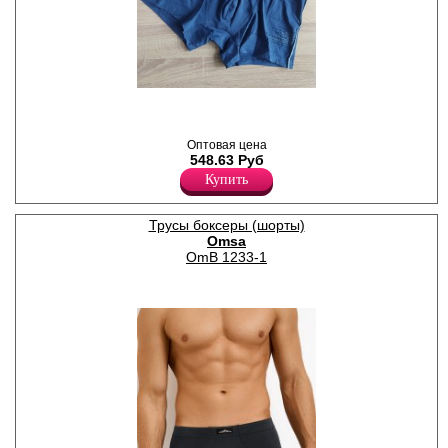
,
Лайкра 5%
Хлопок 95%
Оптовая цена
548.63 Руб
Купить
Трусы боксеры (шорты)
Omsa
OmB 1233-1