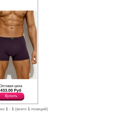
ие прилегающего
Оптовая цена
 со средней линией
433.00 Руб
той резинкой.
вой ткани хлопка и
Купить
ем эластана,
ь и качество
еальное облегание
ано
1
-
1
(всего
1
позиций)
рошо пропускает
гу, обладает
ектом, подходит для
 Трусы практически
ой. Модель не