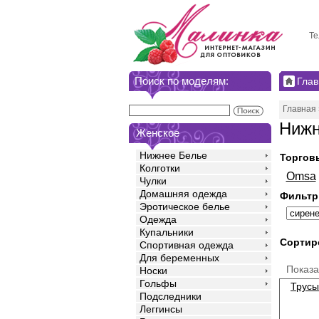
Те
Поиск по моделям:
Глав
Главная
Нижн
Женское
Нижнее Белье
Торгов
Колготки
Omsa
Чулки
Домашняя одежда
Фильтр
Эротическое белье
Одежда
Купальники
Сортир
Спортивная одежда
Для беременных
Показ
Носки
Гольфы
Трусы
Подследники
Леггинсы