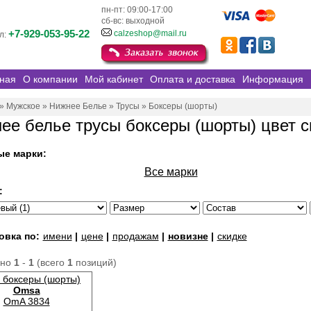
пн-пт: 09:00-17:00
сб-вс: выходной
+7-929-053-95-22
calzeshop@mail.ru
л:
ная
О компании
Мой кабинет
Оплата и доставка
Информация
»
Мужское
»
Нижнее Белье
»
Трусы
»
Боксеры (шорты)
ее белье трусы боксеры (шорты) цвет 
ые марки:
Все марки
:
овка по:
имени
|
цене
|
продажам
|
новизне
|
скидке
ано
1
-
1
(всего
1
позиций)
 боксеры (шорты)
Omsa
OmA 3834