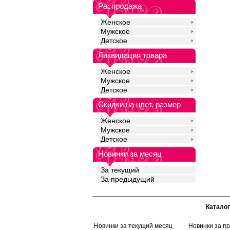
ограничивает движен
Распродажа
комфорт в течении вс
для ежедневного нош
Женское
спортом.
Мужское
Хлопок 48%
Детское
Вискоза 47%
Эластан 5%
Ликвидация товара
Женское
Мужское
Детское
Скидки на цвет, размер
Женское
Мужское
Детское
Новинки за месяц
За текущий
За предыдущий
Каталог
Новинки за текущий месяц
Новинки за п