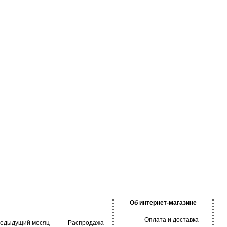
ия и обеспечивает
его дня. Подходят
ения, занятий
Об интернет-магазине
Оплата и доставка
редыдущий месяц
Распродажа