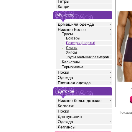
Гетры
Капри
Мужское
Домашняя одежда
Нижнее Белье
Трусы
Боксеры
Боксеры (шорты)
Слипы
Хипсы
Трусы больших размеров
Кальсоны
Термобелье
Носки
Одежда
Пляжная одежда
Трусы боксеры мужск
силуэта, однотонные,
Детское
талии, удобной закры
Изготовлены из смесо
Нижнее белье детское
вискозы, с добавлени
Колготки
повышающий прочност
одежды, создавая ид
Носки
Показ
фигуры. Материал хо
Для купания
воздух, впитывает вла
Одежда
антистатическим эфф
чувствительной кожи.
Леггинсы
незаметны под одежд