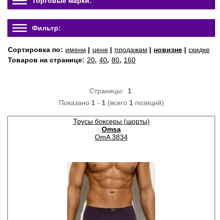
Торговые марки:
Фильтр:
Сортировка по:
имени
|
цене
|
продажам
|
новизне
|
скидке
Товаров на странице:
20
,
40
,
80
,
160
Страницы:
1
Показано
1
-
1
(всего
1
позиций)
Трусы боксеры (шорты)
Omsa
OmA 3834