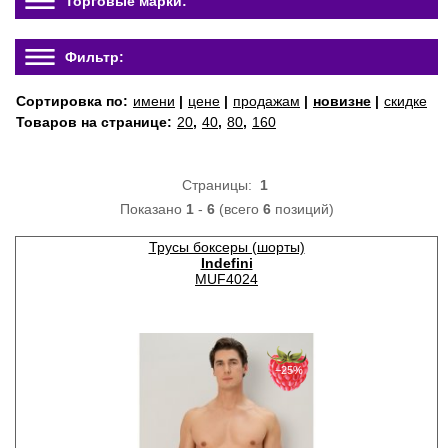
Торговые марки:
Фильтр:
Сортировка по:
имени
|
цене
|
продажам
|
новизне
|
скидке
Товаров на странице:
20
,
40
,
80
,
160
Страницы:
1
Показано
1
-
6
(всего
6
позиций)
Трусы боксеры (шорты)
Indefini
MUF4024
−25%